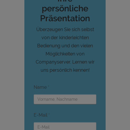
persönliche
Präsentation
Überzeugen Sie sich selbst
von der kinderleichten
Bedienung und den vielen
Möglichkeiten von
Companyserver. Lernen wir
uns persönlich kennen!
Name
*
E-Mail
*