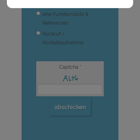
Präsentation
eine Funktionsliste &
Referenzen
Rückruf /
Kontaktaufnahme
Captcha
*
abschicken