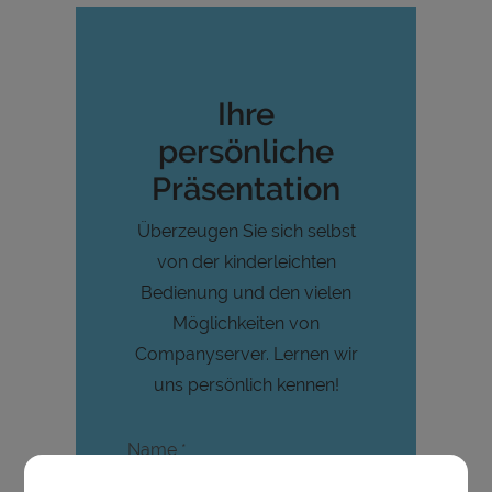
Ihre
persönliche
Präsentation
Überzeugen Sie sich selbst
von der kinderleichten
Bedienung und den vielen
Möglichkeiten von
Companyserver. Lernen wir
uns persönlich kennen!
Name
*